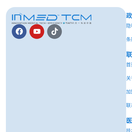
政
隐
条
联
首
关
加
联
医
技